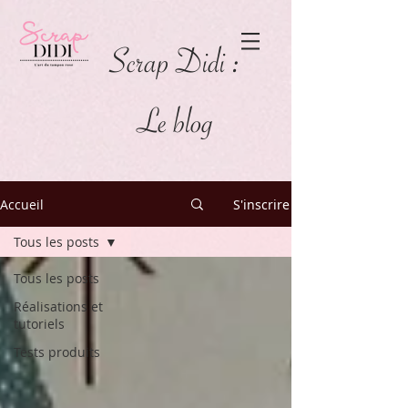
Scrap Didi :
Le blog
Accueil
S'inscrire
Tous les posts
Tous les posts
Réalisations et
tutoriels
Tests produits