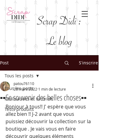
Scrap Didi :
Le blog
Post
S'inscrire
Tous les posts
patou76110
Tous les posts
28 mars 2022
1 min de lecture
▪️▪️Se souvenir des belles choses▪️▪️
Réalisations et tutoriels
Bonjour à tous!! J' espère que vous 
Tests produits
allez bien !! J-2 avant que vous 
puissiez découvrir la collection sur la 
boutique . Je vais vous en faire 
découvrir quelques éléments 