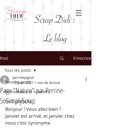
Scrap Didi :
Le blog
Post
S'inscrire
Tous les posts
perrinepignol
Tous les posts
15 janv. 2021
1 min de lecture
Page "Nature" par Perrine-
Réalisations et tutoriels
SoSimplyScrap
Tests produits
Bonjour ! Vous allez bien ? 
Janvier est arrivé, et janvier chez 
nous c'est synonyme 