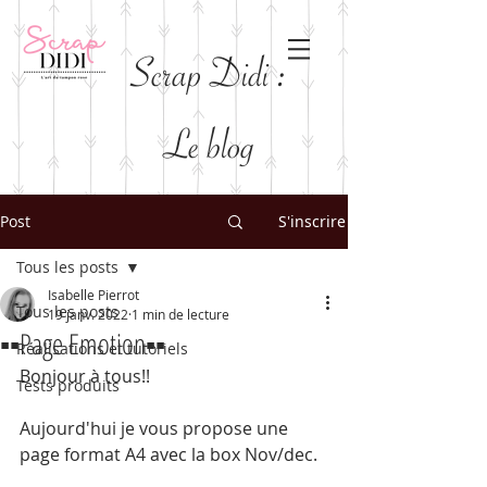
Scrap Didi :
Le blog
Post
S'inscrire
Tous les posts
Isabelle Pierrot
Tous les posts
19 janv. 2022
1 min de lecture
▪️▪️Page Emotion▪️▪️
Réalisations et tutoriels
Bonjour à tous!!
Tests produits
Aujourd'hui je vous propose une 
page format A4 avec la box Nov/dec.