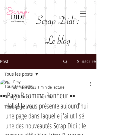
Scrap Didi :
Le blog
Post
S'inscrire
Tous les posts
Emy
Tous les posts
23 mars 2023
1 min de lecture
▪︎▪︎ Page B comme Bonheur ▪︎▪︎
Réalisations et tutoriels
Hello! Je vous présente aujourd'hui 
Tests produits
une page dans laquelle j'ai utilisé 
une des nouveautés Scrap Didi : le 