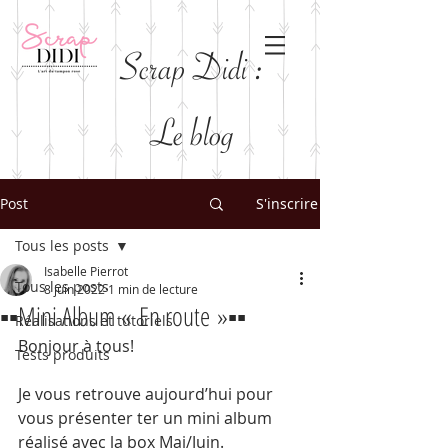
Scrap Didi :
Le blog
Post
S'inscrire
Tous les posts
Isabelle Pierrot
Tous les posts
8 juin 2022
1 min de lecture
▪️▪️Mini Album « En route »▪️▪️
Réalisations et tutoriels
Bonjour à tous! 
Tests produits
Je vous retrouve aujourd’hui pour 
vous présenter ter un mini album 
réalisé avec la box Mai/Juin.