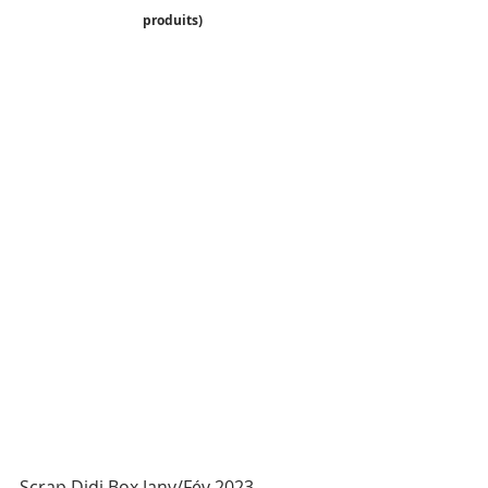
produits) 
Scrap Didi Box Janv/Fév 2023