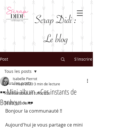
Scrap Didi :
Le blog
Post
S'inscrire
Tous les posts
Isabelle Pierrot
Tous les posts
4 mars 2023
3 min de lecture
▪️▪️ Mini album «Ces instants de
Réalisations et tutoriels
Bonheur » ▪️▪️
Tests produits
Bonjour la communauté !!
Aujourd'hui je vous partage ce mini 