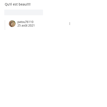
Qu’il est beau!!!! 
J'aime
Répondre
patou76110
25 août 2021
En réponse à
Isabelle Pierrot
Merci ma belle Isa ..toujours un plaisir 
de voir ton enthousiasme 😘😘
J'aime
Répondre
Colette Koehly
23 août 2021
J'adore lire... et, par conséquent, les 
marque-pages : et celui-ci est 
simplement ravissant !
J'aime
Répondre
patou76110