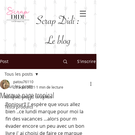
Scrap Didi :
Le blog
Post
S'inscrire
Tous les posts
patou76110
Tous les posts
23 août 2021
1 min de lecture
Marque page tropical
Réalisations et tutoriels
Bonjour!! J' espère que vous allez 
Tests produits
bien ..ce lundi marque pour moi la 
fin des vacances ...alors pour m 
évader encore un peu avec un bon 
livre j' ai choisi de faire ce marque 