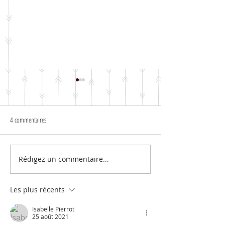
4 commentaires
▪︎▪︎ Page Photo parfaite ▪︎
▪️▪️Page « Souvenir de vacances »▪️▪️
Rédigez un commentaire...
Les plus récents
Isabelle Pierrot
25 août 2021