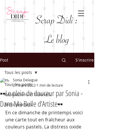
Scrap Didi :
Le blog
Post
S'inscrire
Tous les posts
Sonia Delaigue
Tous les posts
27 mars 2022
1 min de lecture
▪️▪️Le plein de douceur par Sonia -
Réalisations et tutoriels
Dans Ma Bulle d’Artiste▪️▪️
Tests produits
En ce dimanche de printemps voici 
une carte tout en fraîcheur aux 
couleurs pastels. La distress oxide 