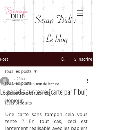
Scrap Didi :
Le blog
Post
S'inscrire
Tous les posts
ka2fibule
Tous les posts
25 juil. 2021
1 min de lecture
Le paradis sur terre [carte par Fibul]
Réalisations et tutoriels
Bonjour,
Tests produits
Une carte sans tampon cela vous 
tente ? En tout cas, ceci est 
largement réalisable avec les papiers 