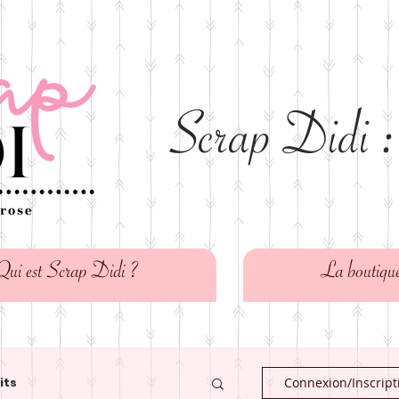
Scrap Didi :
Qui est Scrap Didi ?
La boutiqu
its
Connexion/Inscript