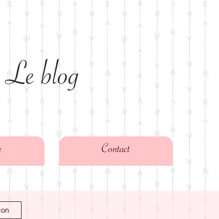
 Le blog
e
Contact
ion