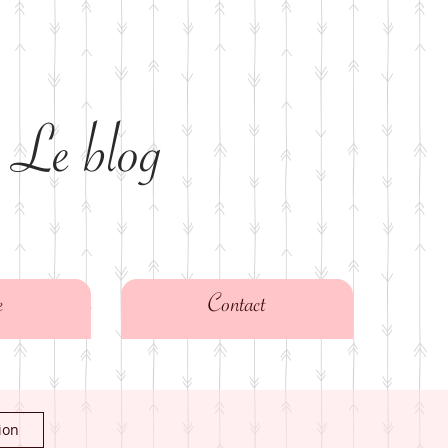
 Le blog
e
Contact
ion