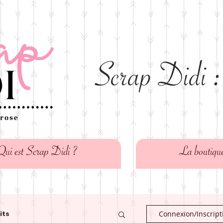
Scrap Didi :
Qui est Scrap Didi ?
La boutiqu
its
Connexion/Inscript