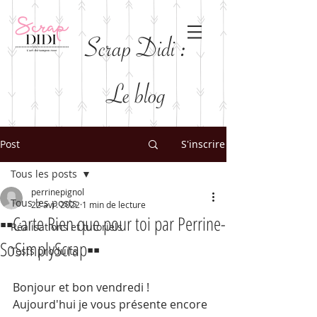
Scrap Didi :
Le blog
Post
S'inscrire
Tous les posts
perrinepignol
Tous les posts
22 avr. 2022
1 min de lecture
▪︎▪︎Carte Rien que pour toi par Perrine-
Réalisations et tutoriels
SoSimplyScrap▪︎▪︎
Tests produits
Bonjour et bon vendredi ! 
Aujourd'hui je vous présente encore 