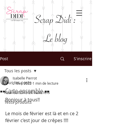
Scrap Didi :
Le blog
Post
S'inscrire
Tous les posts
Isabelle Pierrot
Tous les posts
2 févr. 2022
1 min de lecture
▪️▪️Carte ensemble ▪️▪️
Réalisations et tutoriels
Bonjour à tous!!
Tests produits
Le mois de février est là et en ce 2 
février c’est jour de crêpes !!!!