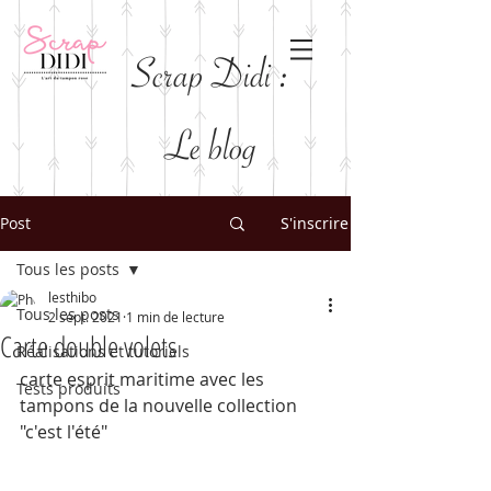
Scrap Didi :
Le blog
Post
S'inscrire
Tous les posts
lesthibo
Tous les posts
2 sept. 2021
1 min de lecture
Carte double volets
Réalisations et tutoriels
carte esprit maritime avec les 
Tests produits
tampons de la nouvelle collection 
"c'est l'été"