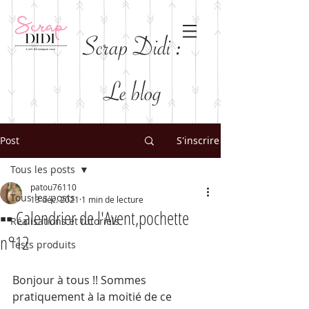
Scrap Didi :
Le blog
Post
S'inscrire
Tous les posts
patou76110
Tous les posts
13 déc. 2021
1 min de lecture
▪️▪️ Calendrier de l'Avent,pochette
Réalisations et tutoriels
n°12
Tests produits
Bonjour à tous !! Sommes 
pratiquement à la moitié de ce 