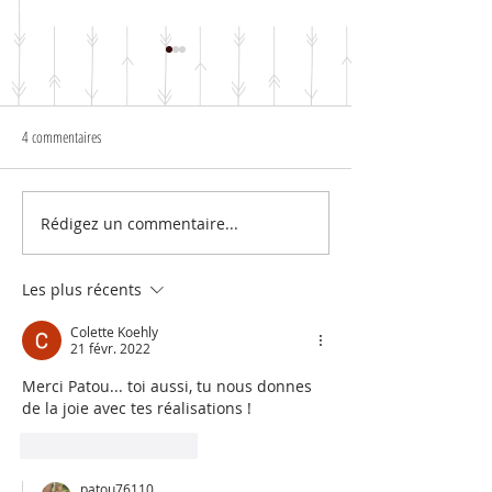
4 commentaires
▪︎▪︎ Page Photo parfaite ▪︎
▪️▪️Page « Souvenir de vacances »▪️▪️
Rédigez un commentaire...
Les plus récents
Colette Koehly
21 févr. 2022
Merci Patou... toi aussi, tu nous donnes 
de la joie avec tes réalisations !
J'aime
Répondre
patou76110