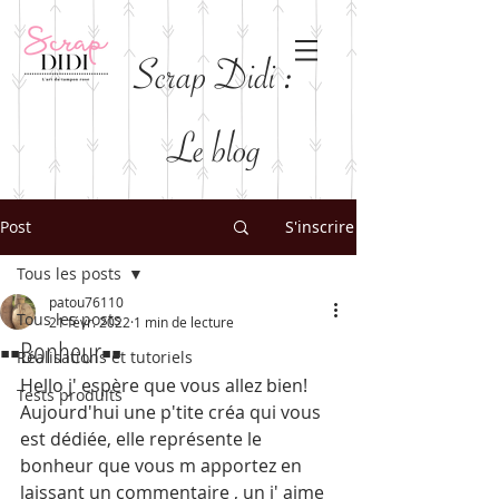
Scrap Didi :
Le blog
Post
S'inscrire
Tous les posts
patou76110
Tous les posts
21 févr. 2022
1 min de lecture
▪️▪️Bonheur▪️▪️
Réalisations et tutoriels
Hello j' espère que vous allez bien! 
Tests produits
Aujourd'hui une p'tite créa qui vous 
est dédiée, elle représente le 
bonheur que vous m apportez en 
laissant un commentaire , un j' aime 