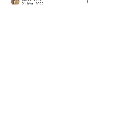
21 févr. 2022
En réponse à
Colette Koehly
Merci beaucoup tu es adorable 😘
J'aime
Répondre
Marion Marechal
21 févr. 2022
C'est ton scrap qui est une bonheur à 
découvrir
J'aime
Répondre
patou76110
21 févr. 2022
En réponse à
Marion Marechal
Un très grand merci Marion ça me 
touche 😘
J'aime
Répondre