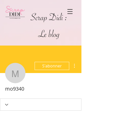
Scrap Didi :
Le blog
Plus d'actions
S'abonner
mo9340
mo9340