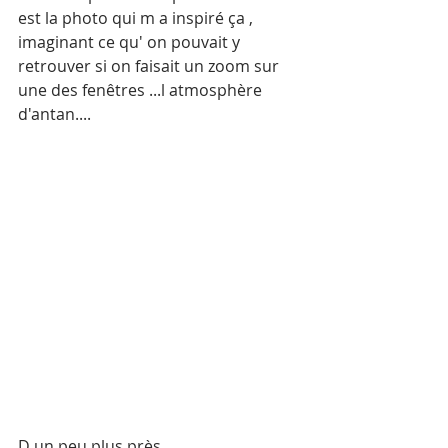
est la photo qui m a inspiré ça , 
imaginant ce qu' on pouvait y 
retrouver si on faisait un zoom sur 
une des fenêtres ...l atmosphère 
d'antan....
D un peu plus près 