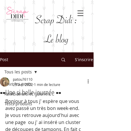
Scrap Didi :
Le blog
Post
S'inscrire
Tous les posts
patou76110
Tous les posts
25 avr. 2022
1 min de lecture
▪️▪️Une si belle journée ▪️▪️
Réalisations et tutoriels
Bonjour à tous j' espère que vous 
Tests produits
avez passé un très bon week-end.
Je vous retrouve aujourd'hui avec 
une page  ou j' ai inséré un cluster 
de découpes de tampons. En fait c 