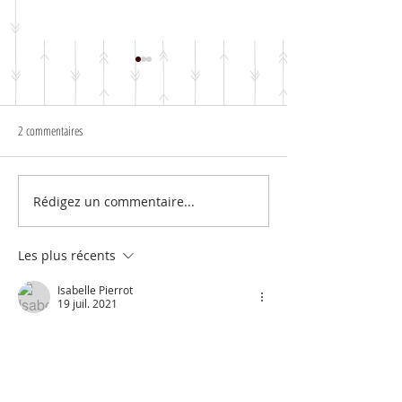
2 commentaires
▪︎▪︎ Page Photo parfaite ▪︎
▪️▪️Page « Souvenir de vacances »▪️▪️
Rédigez un commentaire...
Les plus récents
Isabelle Pierrot
19 juil. 2021
J’adore elle est trop belle 
J'aime
Répondre
patou76110