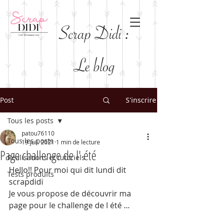
Scrap Didi :
Le blog
Post
S'inscrire
Tous les posts
patou76110
Tous les posts
19 juil. 2021
1 min de lecture
Page challenge de l' été
Réalisations et tutoriels
Hello!! Pour moi qui dit lundi dit 
Tests produits
scrapdidi 
Je vous propose de découvrir ma 
page pour le challenge de l été ...