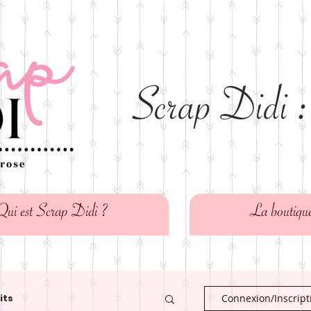
Scrap Didi :
Qui est Scrap Didi ?
La boutiqu
its
Connexion/Inscript