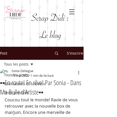
Scrap Didi :
Le blog
Post
S'inscrire
Tous les posts
Sonia Delaigue
Tous les posts
15 mai 2022
1 min de lecture
▪️▪️En route! En rêve! Par Sonia - Dans
Réalisations et tutoriels
Ma Bulle d’Artiste▪️▪️
Tests produits
Coucou tout le monde! Ravie de vous 
retrouver avec la nouvelle box de 
mai/juin. Encore une merveille de 