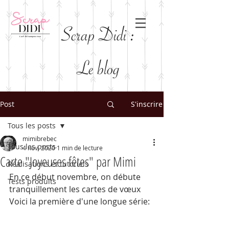
Scrap Didi :
Le blog
Post
S'inscrire
Tous les posts
mimibrebec
Tous les posts
4 nov. 2020
1 min de lecture
Carte "Joyeuses fêtes" par Mimi
Réalisations et tutoriels
En ce début novembre, on débute 
Tests produits
tranquillement les cartes de vœux
Voici la première d'une longue série: